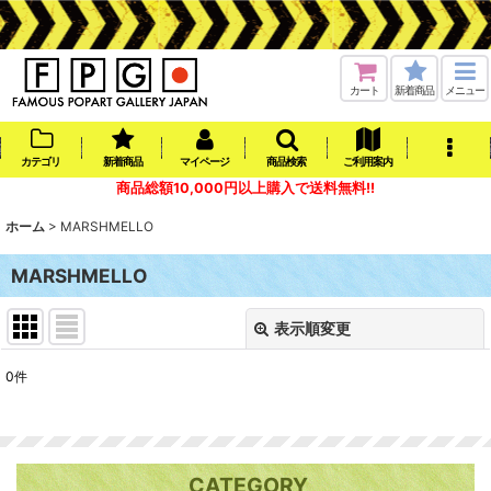
カート
新着商品
メニュー
カテゴリ
新着商品
マイページ
商品検索
ご利用案内
商品総額10,000円以上購入で送料無料!!
ホーム
>
MARSHMELLO
MARSHMELLO
表示順変更
閉じる
0
件
表示数
:
在庫あり
CATEGORY