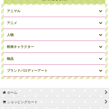
並び順
:
アニマル
絞り込む
アニメ
人物
映画キャラクター
犬
パンダ
アニマルその他
物品
ミニオン
ワンピース
ドラゴンボール
ブランドパロディーアート
俳優・女優
ミュージシャン
偉人
マーベルコミック
アイアンマン
キャプテンアメリカ
ホーム
車/バイク
時計
Supreme
カウズ
セサミストリート
トイストーリー
ショッピングカート