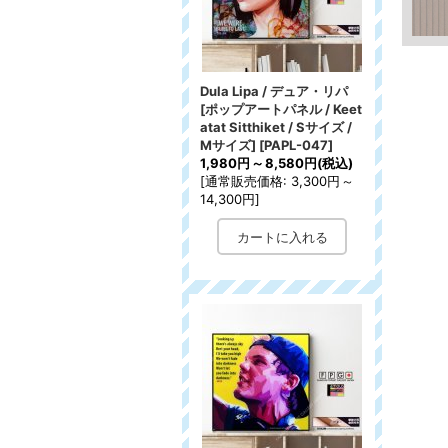
Dula Lipa / デュア・リパ
[ポップアートパネル / Keet
atat Sitthiket / Sサイズ /
Mサイズ]
[
PAPL-047
]
1,980円
～
8,580円
(税込)
[
通常販売価格
:
3,300円
～
14,300円
]