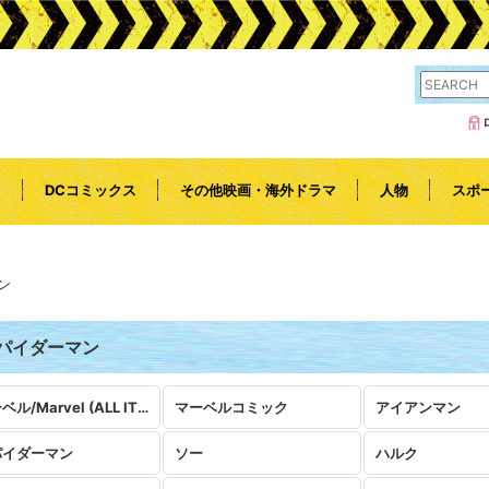
l
DCコミックス
その他映画・海外ドラマ
人物
スポ
ン
パイダーマン
マーベル/Marvel (ALL ITEMS)
マーベルコミック
アイアンマン
パイダーマン
ソー
ハルク