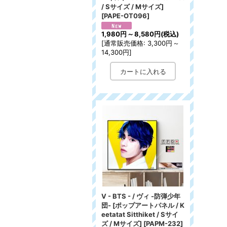
/ Sサイズ / Mサイズ]
[
PAPE-OT096
]
1,980円
～
8,580円
(税込)
[
通常販売価格
:
3,300円
～
14,300円
]
V - BTS - / ヴィ -防弾少年
団- [ポップアートパネル / K
eetatat Sitthiket / Sサイ
ズ / Mサイズ]
[
PAPM-232
]