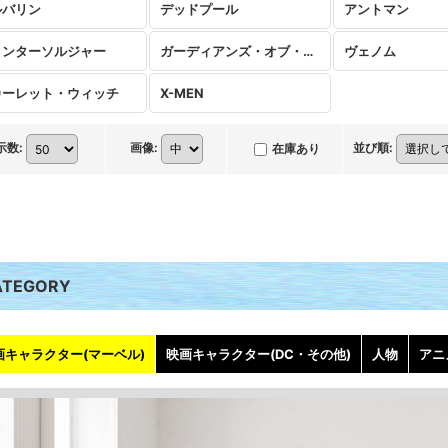
ルバリン
デッドプール
アントマン
ィンターソルジャー
ガーディアンズ・オブ・ギャラクシー
ヴェノム
カーレット・ウィッチ
X-MEN
示数
:
画像
:
並び順
:
在庫あり
ATEGORY
画キャラクター(マーベル)
映画キャラクター(DC・その他)
人物
アニ