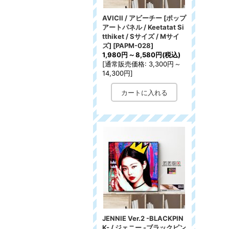
AVICII / アビーチー [ポップ
アートパネル / Keetatat Si
tthiket / Sサイズ / Mサイ
ズ]
[
PAPM-028
]
1,980円
～
8,580円
(税込)
[
通常販売価格
:
3,300円
～
14,300円
]
JENNIE Ver.2 -BLACKPIN
K- / ジェニー -ブラックピン