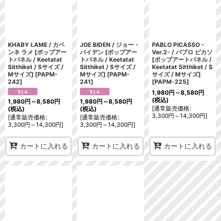
並び順
:
絞り込む
KHABY LAME / カベ
JOE BIDEN / ジョー・
PABLO PICASSO -
ンネ ラメ [ポップアー
バイデン [ポップアー
Ver.2- / パブロ ピカソ
トパネル / Keetatat
トパネル / Keetatat
[ポップアートパネル /
Sitthiket / Sサイズ /
Sitthiket / Sサイズ /
Keetatat Sitthiket / S
Mサイズ]
[
PAPM-
Mサイズ]
[
PAPM-
サイズ / Mサイズ]
242
]
241
]
[
PAPM-225
]
1,980
円
～8,580
円
(税込)
1,980
円
～8,580
円
1,980
円
～8,580
円
[
通常販売価格
:
(税込)
(税込)
3,300
円
～14,300
円
]
[
通常販売価格
:
[
通常販売価格
:
3,300
円
～14,300
円
]
3,300
円
～14,300
円
]
カートに入れる
カートに入れる
カートに入れる