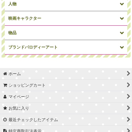
人物
映画キャラクター
犬
パンダ
アニマルその他
物品
ミニオン
ワンピース
ドラゴンボール
ブランドパロディーアート
俳優・女優
ミュージシャン
偉人
マーベルコミック
アイアンマン
キャプテンアメリカ
ホーム
車/バイク
時計
Supreme
カウズ
セサミストリート
トイストーリー
ショッピングカート
マイページ
バスケ選手
サッカー選手
サッカーコーチ
お気に入り
Craig Garcia
Blues
STARDESIGN
スパイダーマン
ソー
ハルク
最近チェックしたアイテム
インサイドヘッド
アストロボーイ
ブライス
特定商取引法表示