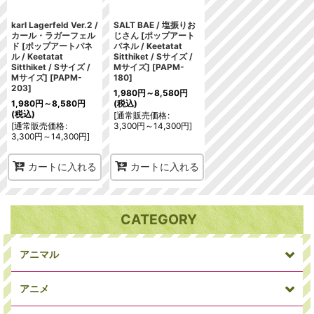
karl Lagerfeld Ver.2 /
SALT BAE / 塩振りお
カール・ラガーフェル
じさん [ポップアート
ド [ポップアートパネ
パネル / Keetatat
ル / Keetatat
Sitthiket / Sサイズ /
Sitthiket / Sサイズ /
Mサイズ]
[
PAPM-
Mサイズ]
[
PAPM-
180
]
203
]
1,980
円
～8,580
円
1,980
円
～8,580
円
(税込)
(税込)
[
通常販売価格
:
[
通常販売価格
:
3,300
円
～14,300
円
]
3,300
円
～14,300
円
]
カートに入れる
カートに入れる
CATEGORY
アニマル
アニメ