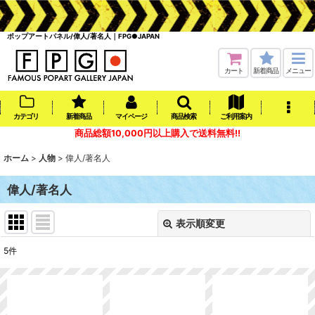
ポップアートパネル/偉人/著名人｜FPG●JAPAN
カート
新着商品
メニュー
カテゴリ
新着商品
マイページ
商品検索
ご利用案内
商品総額10,000円以上購入で送料無料!!
ホーム
>
人物
>
偉人/著名人
偉人/著名人
表示順変更
閉じる
5
件
表示数
:
在庫あり