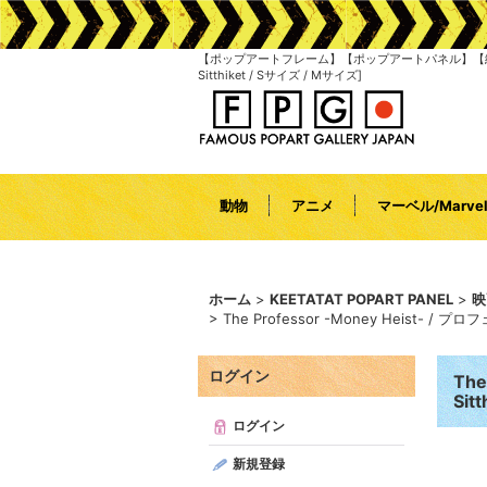
【ポップアートフレーム】【ポップアートパネル】【絵画】｜The 
Sitthiket / Sサイズ / Mサイズ]
動物
アニメ
マーベル/Marve
ホーム
>
KEETATAT POPART PANEL
>
映
>
The Professor -Money Heist- /
ログイン
Th
Sit
ログイン
新規登録