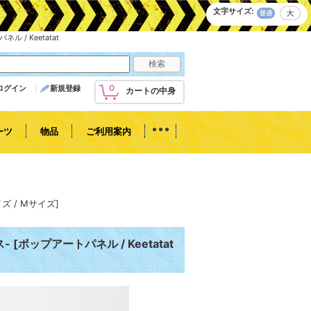
文字サイズ
:
 / Keetatat
0
ログイン
新規登録
カートの中身
ーツ
物品
ご利用案内
サイズ / Mサイズ]
ウス- [ポップアートパネル / Keetatat