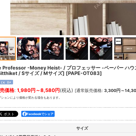
e Professor -Money Heist- / プロフェッサー -ペーパー ハ
Sitthiket / Sサイズ / Mサイズ]
[
PAPE-OT083
]
売価格
:
1,980円～8,580円
(税込)
[
通常販売価格
:
3,300円～14,3
プションにより価格が変わる場合もあります。
Facebookでシェア
サイズ