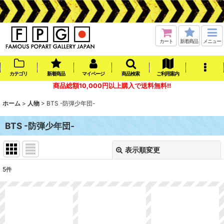
カート
新着商品
メニュー
カテゴリ
新着商品
マイページ
商品検索
ご利用案内
商品総額10,000円以上購入で送料無料!!
ホーム
>
人物
>
BTS -防弾少年団-
BTS -防弾少年団-
表示順変更
閉じる
5
件
表示数
:
在庫あり