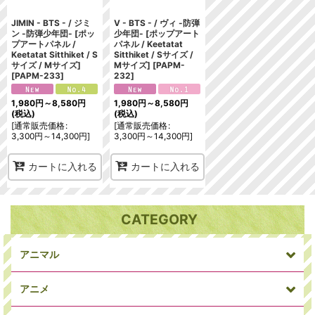
JIMIN - BTS - / ジミ
V - BTS - / ヴィ -防弾
ン -防弾少年団- [ポッ
少年団- [ポップアート
プアートパネル /
パネル / Keetatat
Keetatat Sitthiket / S
Sitthiket / Sサイズ /
サイズ / Mサイズ]
Mサイズ]
[
PAPM-
[
PAPM-233
]
232
]
1,980
円
～8,580
円
1,980
円
～8,580
円
(税込)
(税込)
[
通常販売価格
:
[
通常販売価格
:
3,300
円
～14,300
円
]
3,300
円
～14,300
円
]
カートに入れる
カートに入れる
CATEGORY
アニマル
アニメ