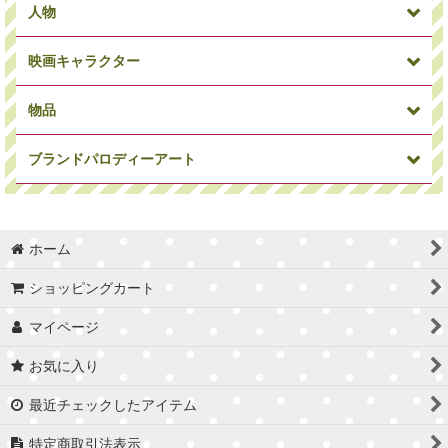
人物
映画キャラクター
犬
パンダ
アニマルその他
物品
ミニオン
ワンピース
ドラゴンボール
ブランドパロディーアート
俳優・女優
ミュージシャン
偉人
マーベルコミック
アイアンマン
キャプテンアメリカ
ホーム
車/バイク
時計
Supreme
カウズ
セサミストリート
トイストーリー
ショッピングカート
マイページ
バスケ選手
サッカー選手
サッカーコーチ
お気に入り
Craig Garcia
Blues
STARDESIGN
スパイダーマン
ソー
ハルク
最近チェックしたアイテム
インサイドヘッド
アストロボーイ
ブライス
特定商取引法表示