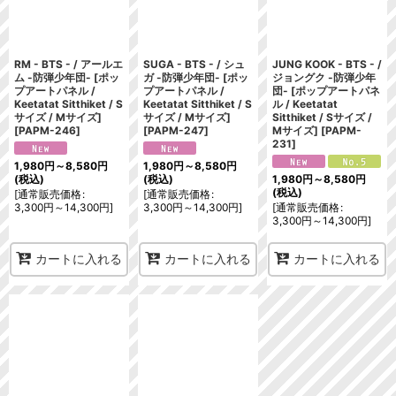
並び順
:
絞り込む
RM - BTS - / アールエ
SUGA - BTS - / シュ
JUNG KOOK - BTS - /
ム -防弾少年団- [ポッ
ガ -防弾少年団- [ポッ
ジョングク -防弾少年
プアートパネル /
プアートパネル /
団- [ポップアートパネ
Keetatat Sitthiket / S
Keetatat Sitthiket / S
ル / Keetatat
サイズ / Mサイズ]
サイズ / Mサイズ]
Sitthiket / Sサイズ /
[
PAPM-246
]
[
PAPM-247
]
Mサイズ]
[
PAPM-
231
]
1,980
円
～8,580
円
1,980
円
～8,580
円
(税込)
(税込)
1,980
円
～8,580
円
(税込)
[
通常販売価格
:
[
通常販売価格
:
3,300
円
～14,300
円
]
3,300
円
～14,300
円
]
[
通常販売価格
:
3,300
円
～14,300
円
]
カートに入れる
カートに入れる
カートに入れる