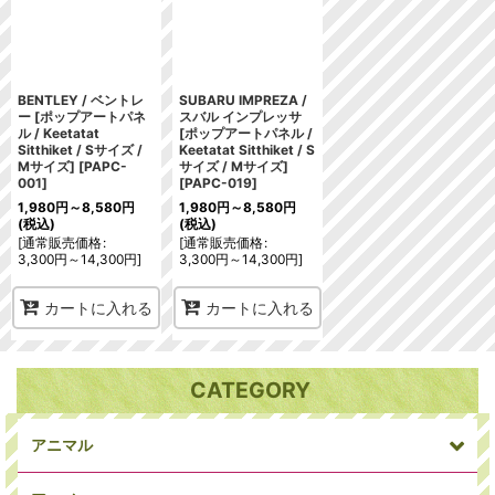
並び順
:
絞り込む
BENTLEY / ベントレ
SUBARU IMPREZA /
ー [ポップアートパネ
スバル インプレッサ
ル / Keetatat
[ポップアートパネル /
Sitthiket / Sサイズ /
Keetatat Sitthiket / S
Mサイズ]
[
PAPC-
サイズ / Mサイズ]
001
]
[
PAPC-019
]
1,980
円
～8,580
円
1,980
円
～8,580
円
(税込)
(税込)
[
通常販売価格
:
[
通常販売価格
:
3,300
円
～14,300
円
]
3,300
円
～14,300
円
]
カートに入れる
カートに入れる
CATEGORY
アニマル