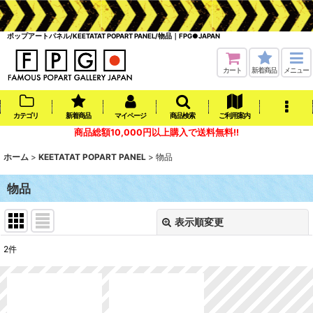
ポップアートパネル/KEETATAT POPART PANEL/物品｜FPG●JAPAN
カート
新着商品
メニュー
カテゴリ
新着商品
マイページ
商品検索
ご利用案内
商品総額10,000円以上購入で送料無料!!
ホーム
>
KEETATAT POPART PANEL
>
物品
物品
表示順変更
閉じる
2
件
表示数
:
在庫あり