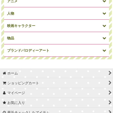
アニメ
人物
映画キャラクター
犬
パンダ
アニマルその他
物品
ミニオン
ワンピース
ドラゴンボール
ブランドパロディーアート
俳優・女優
ミュージシャン
偉人
マーベルコミック
アイアンマン
キャプテンアメリカ
ホーム
車/バイク
時計
Supreme
カウズ
セサミストリート
トイストーリー
ショッピングカート
マイページ
バスケ選手
サッカー選手
サッカーコーチ
お気に入り
Craig Garcia
Blues
STARDESIGN
スパイダーマン
ソー
ハルク
最近チェックしたアイテム