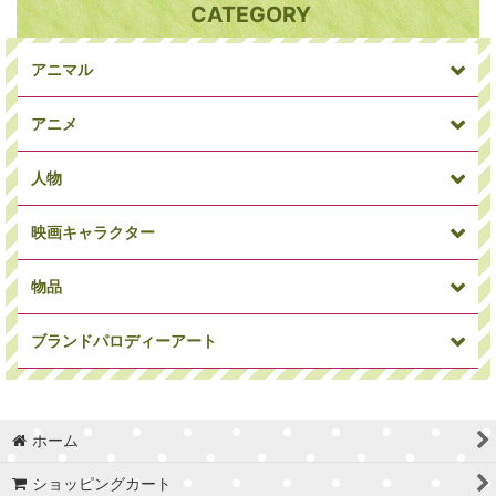
CATEGORY
並び順
:
アニマル
絞り込む
アニメ
人物
映画キャラクター
犬
パンダ
アニマルその他
物品
ミニオン
ワンピース
ドラゴンボール
ブランドパロディーアート
俳優・女優
ミュージシャン
偉人
マーベルコミック
アイアンマン
キャプテンアメリカ
ホーム
車/バイク
時計
Supreme
カウズ
セサミストリート
トイストーリー
ショッピングカート