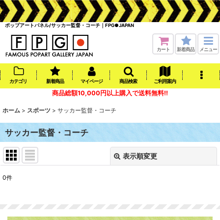
ポップアートパネル/サッカー監督・コーチ｜FPG●JAPAN
カート
新着商品
メニュー
カテゴリ
新着商品
マイページ
商品検索
ご利用案内
商品総額10,000円以上購入で送料無料!!
ホーム
>
スポーツ
>
サッカー監督・コーチ
サッカー監督・コーチ
表示順変更
閉じる
0
件
表示数
:
在庫あり