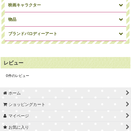
映画キャラクター
犬
パンダ
アニマルその他
物品
ミニオン
ワンピース
ドラゴンボール
ブランドパロディーアート
俳優・女優
ミュージシャン
偉人
マーベルコミック
アイアンマン
キャプテンアメリカ
レビュー
車/バイク
時計
Supreme
カウズ
セサミストリート
トイストーリー
0
件のレビュー
バスケ選手
サッカー選手
サッカーコーチ
ホーム
Craig Garcia
Blues
STARDESIGN
スパイダーマン
ソー
ハルク
ショッピングカート
インサイドヘッド
アストロボーイ
ブライス
マイページ
お気に入り
スポーツ選手その他