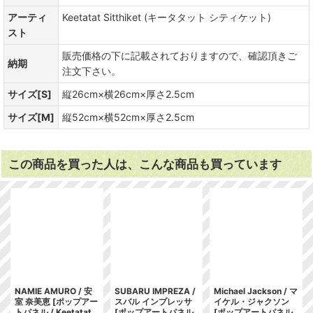
アーティ
Keetatat Sitthiket (キータタット シティケット)
スト
販売価格の下に記載されておりますので、確認頂きご
納期
注文下さい。
サイズ[S]
縦26cm×横26cm×厚さ2.5cm
サイズ[M]
縦52cm×横52cm×厚さ2.5cm
この商品を買った人は、こんな商品も買っています
NAMIE AMURO / 安
SUBARU IMPREZA /
Michael Jackson / マ
室 奈美恵 [ポップアー
スバル インプレッサ
イケル・ジャクソン
トパネル / Keetatat
[ポップアートパネル
[ポップアートパネル