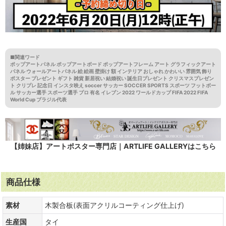
■関連ワード
ポップアートパネル ポップアートボード ポップアートフレーム アート グラフィックアート
パネル ウォールアートパネル 絵 絵画 壁掛け 額 インテリア おしゃれ かわいい 雰囲気 飾り
ポスター プレゼント ギフト 雑貨 新居祝い 結婚祝い 誕生日プレゼント クリスマスプレゼン
ト クリプレ 記念日 インスタ映え soccer サッカー SOCCER SPORTS スポーツ フットボー
ル サッカー選手 スポーツ選手 プロ 有名 イレブン 2022 ワールドカップ FIFA 2022 FIFA
World Cup ブラジル代表
【姉妹店】アートポスター専門店｜ARTLIFE GALLERYはこちら
商品仕様
素材
木製合板(表面アクリルコーティング仕上げ)
生産国
タイ