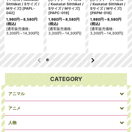
Sitthiket / Sサイズ /
/ Keetatat Sitthiket /
/ Keetatat Sitthiket /
Mサイズ]
[
PAPL-
Sサイズ / Mサイズ]
Sサイズ / Mサイズ]
042
]
[
PAPC-019
]
[
PAPM-018
]
1,980
円
～8,580
円
1,980
円
～8,580
円
1,980
円
～8,580
円
(税込)
(税込)
(税込)
[
通常販売価格
:
[
通常販売価格
:
[
通常販売価格
:
3,300
円
～14,300
円
]
3,300
円
～14,300
円
]
3,300
円
～14,300
円
]
CATEGORY
アニマル
アニメ
人物