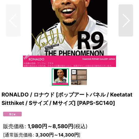
RONALDO / ロナウド [ポップアートパネル / Keetatat
Sitthiket / Sサイズ / Mサイズ]
[
PAPS-SC140
]
販売価格
:
1,980
円
～8,580
円
(税込)
[
通常販売価格
:
3,300
円
～14,300
円
]