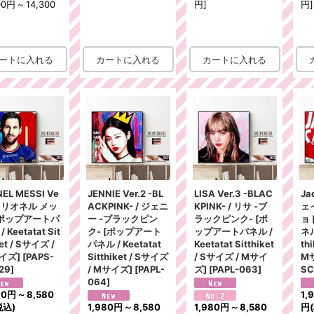
00円
～
14,300
円
]
円
]
NEL MESSI Ve
JENNIE Ver.2 -BL
LISA Ver.3 -BLAC
Ja
 / リオネル メッ
ACKPINK- / ジェニ
KPINK- / リサ -ブ
ェ
[ポップアートパ
ー -ブラックピン
ラックピンク- [ポ
ョ
 Keetatat Sit
ク- [ポップアート
ップアートパネル /
ネル
ket / Sサイズ /
パネル / Keetatat
Keetatat Sitthiket
th
イズ]
[
PAPS-
Sitthiket / Sサイズ
/ Sサイズ / Mサイ
M
29
]
/ Mサイズ]
[
PAPL-
ズ]
[
PAPL-063
]
SC
064
]
80円
～
8,580
1,
税込)
1,980円
～
8,580
1,980円
～
8,580
円