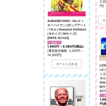
3,3
円
]
AUBAMEYANG -Ver.2- /
オーバメヤン [ポップアート
パネル / Keetatat Sitthiket
/ Sサイズ / Mサイズ]
[
PAPS-SC142
]
1,980円
～
8,580円
(税込)
[
通常販売価格
:
3,300円
～
14,300円
]
LIO
r.6
シ 
ネル /
thi
Mサ
SC1
1,9
円
(