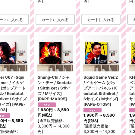
円
]
円
]
円
]
er 067 -Squi
Shang-Chi / シャ
Squid Game Ver.2
KH
ame- / イカゲ
ン・チー / Keetata
/ イカゲーム [ポッ
ベ
 [ポップアート
t Sitthiket / Sサイ
プアートパネル / K
アー
 / Keetatat
ズ / Mサイズ]
eetatat Sitthiket /
tat
thiket / Sサイズ
[
PAPE-MV095
]
Sサイズ / Mサイズ]
サ
Mサイズ]
[
PAPE-
[
PAPE-OT091
]
[
P
093
]
1,980円
～
8,580
円
(税込)
1,980円
～
8,580
1,
80円
～
8,580
[
通常販売価格
:
円
(税込)
円
税込)
3,300円
～
14,300
[
通常販売価格
:
[
通
常販売価格
:
円
]
3,300円
～
14,300
3,