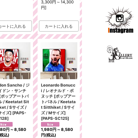
3,300円
～
14,300
円
]
don Sancho / ジ
Leonardo Bonucc
イドン・サンチ
i / レオナルド・ボ
 [ポップアートパ
ヌッチ [ポップアー
 / Keetatat Sit
トパネル / Keetata
iket / Sサイズ /
t Sitthiket / Sサイ
サイズ]
[
PAPS-
ズ / Mサイズ]
128
]
[
PAPS-SC125
]
980円
～
8,580
1,980円
～
8,580
(税込)
円
(税込)