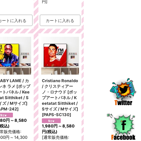
円
]
ABY LAME / カ
Cristiano Ronaldo
ンネ ラメ [ポップ
/ クリスティアー
トパネル / Kee
ノ・ロナウド [ポッ
at Sitthiket / S
プアートパネル / K
イズ / Mサイズ]
eetatat Sitthiket /
APM-242
]
Sサイズ / Mサイズ]
[
PAPS-SC130
]
980円
～
8,580
(税込)
1,980円
～
8,580
常販売価格
:
円
(税込)
300円
～
14,300
[
通常販売価格
: