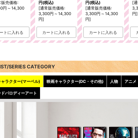
常販売価格
:
円
(税込)
円
(税込)
[
通
00円
～
14,300
[
通常販売価格
:
[
通常販売価格
:
3,
3,300円
～
14,300
3,300円
～
14,300
円
]
円
]
円
]
IST/SERIES CATEGORY
ャラクター(マーベル)
映画キャラクター(DC・その他)
人物
アニメ
ンドパロディーアート