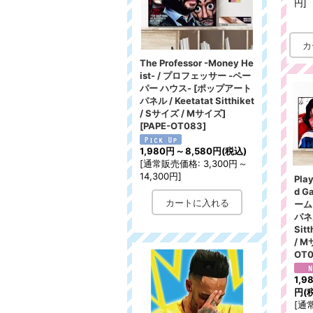
円
]
The Professor -Money He
ist- / プロフェッサー -ペー
パー ハウス- [ポップアート
パネル / Keetatat Sitthiket
/ Sサイズ / Mサイズ]
[
PAPE-OT083
]
1,980円
～
8,580円
(税込)
[
通常販売価格
:
3,300円
～
14,300円
]
Play
d G
ーム
パネル
Sit
/ 
OT
1,9
円
(
[
通