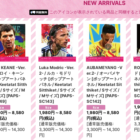
NEW ARRIVALS
このアイコンが表示されている商品と同梱すると
 KEANE -Ver.
Luka Modric -Ver.
AUBAMEYANG -V
RO
 / ロイ・キーン
2- / ルカ・モドリ
er.2- / オーバメヤ
ド
ップアートパネ
ッチ [ポップアート
ン [ポップアートパ
ネル
Keetatat Sitth
パネル / Keetatat
ネル / Keetatat Sit
th
t / Sサイズ / M
Sitthiket / Sサイズ
thiket / Sサイズ /
M
ズ]
[
PAPS-
/ Mサイズ]
[
PAPS-
Mサイズ]
[
PAPS-
SC
49
]
SC143
]
SC142
]
1,
80円
～
8,580
1,980円
～
8,580
1,980円
～
8,580
円
税込)
円
(税込)
円
(税込)
[
通
常販売価格
:
[
通常販売価格
:
[
通常販売価格
:
3,
00円
～
14,300
3,300円
～
14,300
3,300円
～
14,300
円
]
円
]
円
]