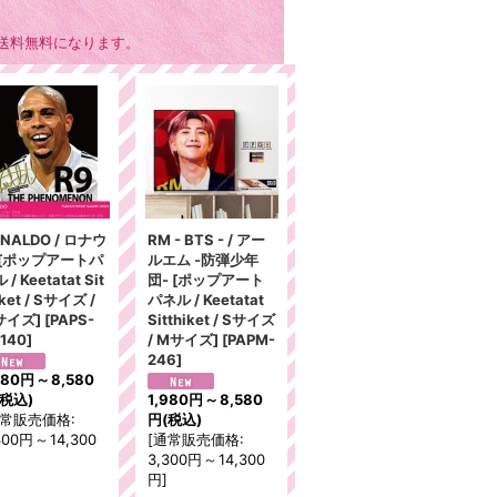
送料無料になります。
NALDO / ロナウ
RM - BTS - / アー
 [ポップアートパ
ルエム -防弾少年
 / Keetatat Sit
団- [ポップアート
iket / Sサイズ /
パネル / Keetatat
サイズ]
[
PAPS-
Sitthiket / Sサイズ
140
]
/ Mサイズ]
[
PAPM-
246
]
980円
～
8,580
(税込)
1,980円
～
8,580
常販売価格
:
円
(税込)
300円
～
14,300
[
通常販売価格
:
3,300円
～
14,300
円
]