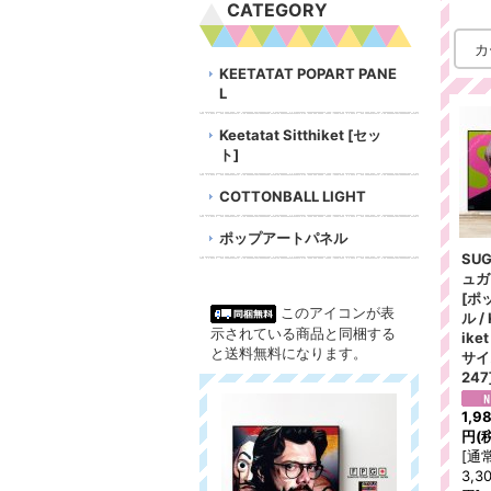
CATEGORY
KEETATAT POPART PANE
L
Keetatat Sitthiket [セッ
ト]
COTTONBALL LIGHT
ポップアートパネル
SUG
ュガ
[ポ
このアイコンが表
ル / 
示されている商品と同梱する
ike
と送料無料になります。
サイ
247
1,9
円
(
[
通
3,3