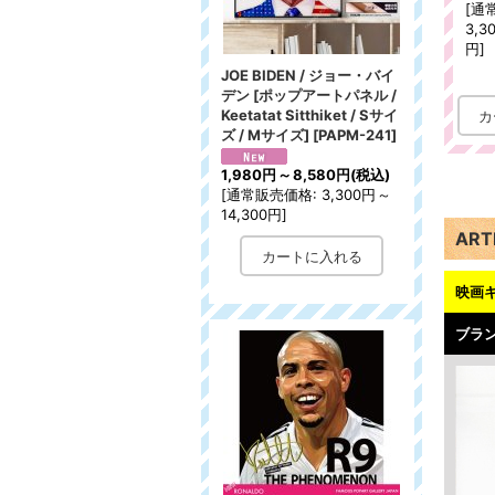
[
通
3,3
円
]
JOE BIDEN / ジョー・バイ
デン [ポップアートパネル /
Keetatat Sitthiket / Sサイ
ズ / Mサイズ]
[
PAPM-241
]
1,980円
～
8,580円
(税込)
[
通常販売価格
:
3,300円
～
14,300円
]
ART
映画キ
ブラ