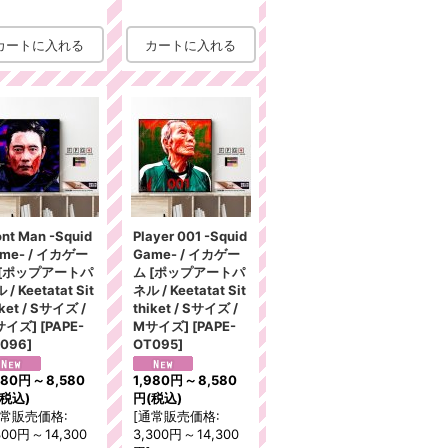
ont Man -Squid
Player 001 -Squid
me- / イカゲー
Game- / イカゲー
 [ポップアートパ
ム [ポップアートパ
 / Keetatat Sit
ネル / Keetatat Sit
iket / Sサイズ /
thiket / Sサイズ /
サイズ]
[
PAPE-
Mサイズ]
[
PAPE-
096
]
OT095
]
980円
～
8,580
1,980円
～
8,580
(税込)
円
(税込)
常販売価格
:
[
通常販売価格
:
300円
～
14,300
3,300円
～
14,300