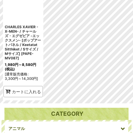
並び順
:
絞り込む
CHARLES XAVIER -
X-MEN- / チャール
ズ・エグゼビア -エッ
クスメン- [ポップアー
トパネル / Keetatat
Sitthiket / Sサイズ /
Mサイズ]
[
PAPE-
MV087
]
1,980
円
～8,580
円
(税込)
[
通常販売価格
:
3,300
円
～14,300
円
]
カートに入れる
CATEGORY
アニマル