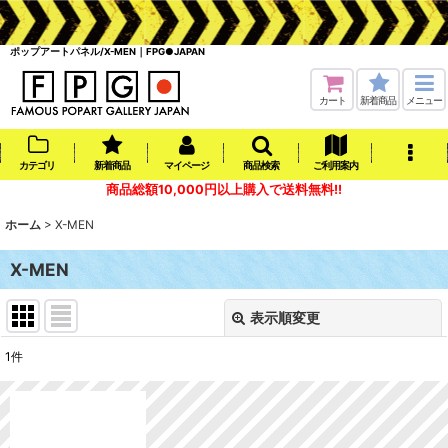
ポップアートパネル/X-MEN｜FPG●JAPAN
カート
新着商品
メニュー
カテゴリ
新着商品
マイページ
商品検索
ご利用案内
商品総額10,000円以上購入で送料無料!!
ホーム
>
X-MEN
X-MEN
表示順変更
閉じる
1
件
表示数
:
在庫あり