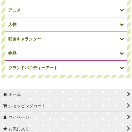
アニメ
人物
映画キャラクター
犬
パンダ
アニマルその他
物品
ミニオン
ワンピース
ドラゴンボール
ブランドパロディーアート
俳優・女優
ミュージシャン
偉人
マーベルコミック
アイアンマン
キャプテンアメリカ
ホーム
車/バイク
時計
Supreme
カウズ
セサミストリート
トイストーリー
ショッピングカート
マイページ
バスケ選手
サッカー選手
サッカーコーチ
お気に入り
Craig Garcia
Blues
STARDESIGN