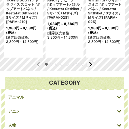
TRAVIS SCOTT / ト
AVICII / アビーチー
Will Smith / ウィル・
ラヴィス スコット [ポ
[ポップアートパネル
スミス [ポップアート
ップアートパネル /
/ Keetatat Sitthiket /
パネル / Keetatat
Keetatat Sitthiket /
Sサイズ / Mサイズ]
Sitthiket / Sサイズ /
Sサイズ / Mサイズ]
[
PAPM-028
]
Mサイズ]
[
PAPM-
[
PAPM-219
]
025
]
1,980
円
～8,580
円
1,980
円
～8,580
円
(税込)
1,980
円
～8,580
円
(税込)
(税込)
[
通常販売価格
:
[
通常販売価格
:
3,300
円
～14,300
円
]
[
通常販売価格
:
3,300
円
～14,300
円
]
3,300
円
～14,300
円
]
CATEGORY
アニマル
アニメ
人物