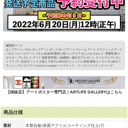
■関連ワード
ポップアートパネル ポップアートボード ポップアートフレーム アート グラフィックアート
パネル ウォールアートパネル 絵 絵画 壁掛け 額 インテリア おしゃれ かわいい 雰囲気 飾り
ポスター プレゼント ギフト 雑貨 新居祝い 結婚祝い 誕生日プレゼント クリスマスプレゼン
ト クリプレ 記念日 インスタ映え THE FLASH DCコミックス 映画 漫画 ヒーロー FLASH フ
ラッシュ テレビドラマ Justice League ジャスティス・リーグ ジャスティス リーグ
【姉妹店】アートポスター専門店｜ARTLIFE GALLERYはこちら
商品仕様
素材
木製合板(表面アクリルコーティング仕上げ)