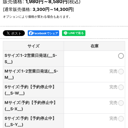
販売価格
:
1,980
円
～8,580
円
(税込)
[
通常販売価格
:
3,300
円
～14,300
円
]
オプションにより価格が変わる場合もあります。
Facebookでシェア
サイズ
在庫
Sサイズ:1-2営業日発送(__S-
S__)
Mサイズ:1-2営業日発送(__S-
完売
M__)
Sサイズ:予約【予約停止中】
完売
(__S-W__)
Mサイズ:予約【予約停止中】
完売
(__S-X__)
Sサイズ:予約【予約停止中】
完売
(__S-Y__)