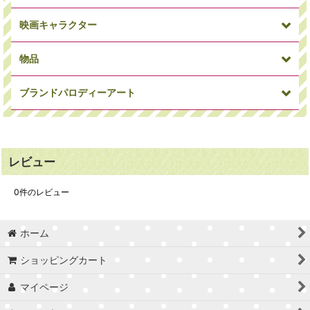
映画キャラクター
犬
パンダ
アニマルその他
物品
ミニオン
ワンピース
ドラゴンボール
ブランドパロディーアート
俳優・女優
ミュージシャン
偉人
マーベルコミック
アイアンマン
キャプテンアメリカ
レビュー
車/バイク
時計
Supreme
カウズ
セサミストリート
トイストーリー
0
件のレビュー
バスケ選手
サッカー選手
サッカーコーチ
ホーム
Craig Garcia
Blues
STARDESIGN
スパイダーマン
ソー
ハルク
ショッピングカート
インサイドヘッド
アストロボーイ
ブライス
マイページ