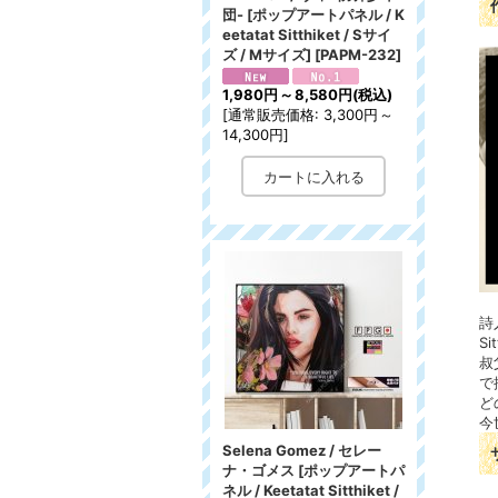
団- [ポップアートパネル / K
eetatat Sitthiket / Sサイ
ズ / Mサイズ]
[
PAPM-232
]
1,980円
～
8,580円
(税込)
[
通常販売価格
:
3,300円
～
14,300円
]
詩
S
叔
で
ど
今
Selena Gomez / セレー
ナ・ゴメス [ポップアートパ
ネル / Keetatat Sitthiket /