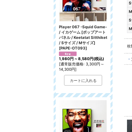
S
M
S
Player 067 -Squid Game-
M
/ イカゲーム [ポップアート
パネル / Keetatat Sitthiket
/ Sサイズ / Mサイズ]
枚
[
PAPE-OT093
]
1,980円
～
8,580円
(税込)
[
通常販売価格
:
3,300円
～
14,300円
]