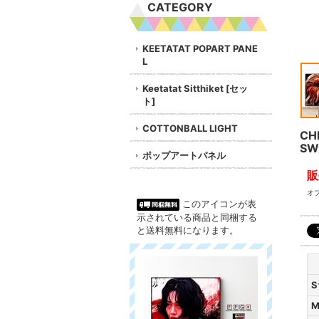
CATEGORY
KEETATAT POPART PANE
L
Keetatat Sitthiket [セッ
ト]
COTTONBALL LIGHT
CH
SW
ポップアートパネル
販
オ
このアイコンが表
示されている商品と同梱する
と送料無料になります。
S
M