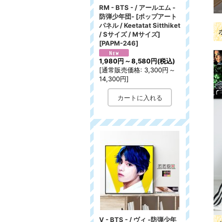
RM - BTS - / アールエム -
防弾少年団- [ポップアート
パネル / Keetatat Sitthiket
/ Sサイズ / Mサイズ]
[
PAPM-246
]
1,980円
～
8,580円
(税込)
[
通常販売価格
:
3,300円
～
14,300円
]
V - BTS - / ヴィ -防弾少年