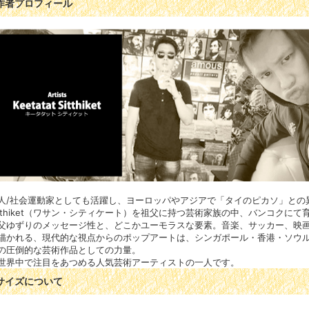
作者プロフィール
人/社会運動家としても活躍し、ヨーロッパやアジアで「タイのピカソ」との異
itthiket（ワサン・シティケート）を祖父に持つ芸術家族の中、バンコクにて
父ゆずりのメッセージ性と、どこかユーモラスな要素。音楽、サッカー、映
描かれる、現代的な視点からのポップアートは、シンガポール・香港・ソウ
の圧倒的な芸術作品としての力量。
世界中で注目をあつめる人気芸術アーティストの一人です。
サイズについて